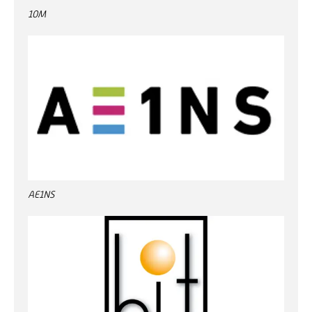
10M
AE1NS