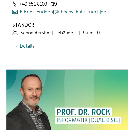
+49 651 8103-719
K.Erler-Fridgen[@]hochschule-trier[.]de
STANDORT
Schneidershof | Gebäude O | Raum 101
Details