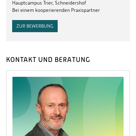
Hauptcampus Trier, Schneidershof
Kompetenzen in Bezug auf das persönliche
Bei einem kooperierenden Praxispartner
Zeitmanagement.
ZUR BEWERBUNG
KONTAKT UND BERATUNG