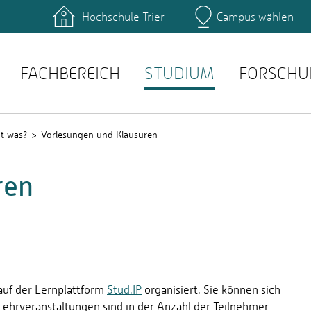
Hochschule Trier
Campus wählen
Hauptcamp
täten: Studienservice
Literatur: Hochschulbibli
anstaltungen: Stud.IP
Prüfungen: QIS
FACHBEREICH
STUDIUM
FORSCHU
t was?
Vorlesungen und Klausuren
ren
auf der Lernplattform
Stud.IP
organisiert. Sie können sich
Lehrveranstaltungen sind in der Anzahl der Teilnehmer