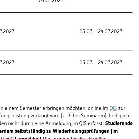
03.07.2027
7.2027
05.07. - 24.07.2027
7.2027
05.07. - 24.07.2027
Sie in einem Semester erbringen möchten, online im
QIS
zur
ngsleistung verlangt wird (z. B. bei Seminaren). Lediglich
Studierende
den nicht durch eine Anmeldung im QIS erfasst.
erdem selbstständig zu Wiederholungsprüfungen (im
Attest") anmelden!
Die Termine für die aktuellen