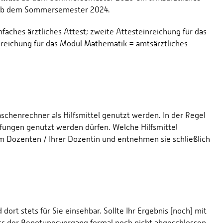
t ab dem Sommersemester 2024.
faches ärztliches Attest; zweite Attesteinreichung für das
inreichung für das Modul Mathematik = amtsärztliches
schenrechner als Hilfsmittel genutzt werden. In der Regel
rüfungen genutzt werden dürfen. Welche Hilfsmittel
em Dozenten / Ihrer Dozentin und entnehmen sie schließlich
 dort stets für Sie einsehbar. Sollte Ihr Ergebnis (noch) mit
dass der Benotungsvorgang formal noch nicht abgeschlossen