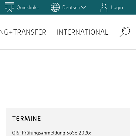
Quicklinks
Deutsch
Login
us
Campus Gestaltung
Umwelt-Campus Birkenfeld
othek
Mensaplan: Studierendenwerk
Persönliche Nachrichten: Webmail
NG+TRANSFER
INTERNATIONAL
Search
TERMINE
QIS-Prüfungsanmeldung SoSe 2026: