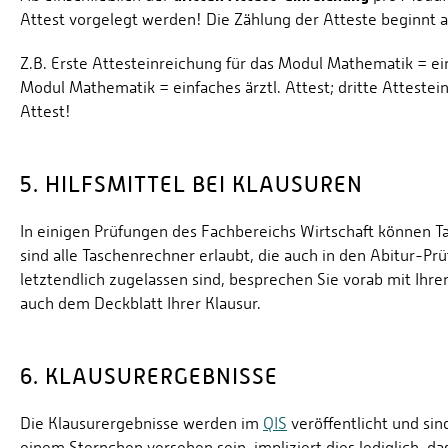
Attest vorgelegt werden! Die Zählung der Atteste beginn
Z.B. Erste Attesteinreichung für das Modul Mathematik = ein
Modul Mathematik = einfaches ärztl. Attest; dritte Atteste
Attest!
5. HILFSMITTEL BEI KLAUSUREN
In einigen Prüfungen des Fachbereichs Wirtschaft können Ta
sind alle Taschenrechner erlaubt, die auch in den Abitur-P
letztendlich zugelassen sind, besprechen Sie vorab mit Ihr
auch dem Deckblatt Ihrer Klausur.
6. KLAUSURERGEBNISSE
Die Klausurergebnisse werden im
QIS
veröffentlicht und sind
einem Sternchen versehen sein, impliziert dies lediglich, 