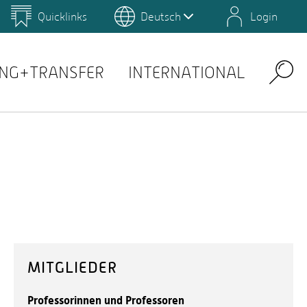
Quicklinks
Deutsch
Login
us
Campus Gestaltung
Umwelt-Campus Birkenfeld
othek
Mensaplan: Studierendenwerk
Persönliche Nachrichten: Webmail
NG+TRANSFER
INTERNATIONAL
Search
MITGLIEDER
Professorinnen und Professoren