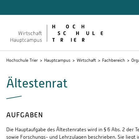
Quicklinks
Formali
Lehrver
Hochschule Trier
Hauptcampus
Wirtschaft
Fachbereich
Org
Ältestenrat
AUFGABEN
Die Hauptaufgabe des Ältestenrates wird in § 6 Abs. 2 der
sowie Forschungs- und Lehrzulagen beschrieben. Sie liegt i