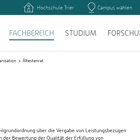
Hochschule Trier
Campus wählen
Hauptcamp
täten: Studienservice
Literatur: Hochschulbibli
anstaltungen: Stud.IP
Prüfungen: QIS
FACHBEREICH
STUDIUM
FORSCHU
anisation
Ältestenrat
 Teilgrundordnung über die Vergabe von Leistungsbezügen
n der Bewertung der Qualität der Erfüllung von