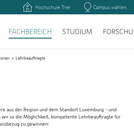
Hochschule Trier
Campus wählen
Hauptcamp
täten: Studienservice
Literatur: Hochschulbibli
anstaltungen: Stud.IP
Prüfungen: QIS
FACHBEREICH
STUDIUM
FORSCHU
sonen
Lehrbeauftragte
dere aus der Region und dem Standort Luxemburg - und
wir so die Möglichkeit, kompetente Lehrbeauftragte für
axisbezug zu gewinnen: