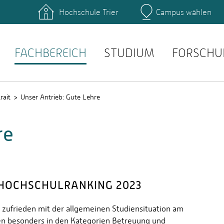
Hochschule Trier
Campus wählen
Hauptcamp
täten: Studienservice
Literatur: Hochschulbibli
anstaltungen: Stud.IP
Prüfungen: QIS
FACHBEREICH
STUDIUM
FORSCHU
rait
Unser Antrieb: Gute Lehre
re
-HOCHSCHULRANKING 2023
 zufrieden mit der allgemeinen Studiensituation am
ten besonders in den Kategorien Betreuung und