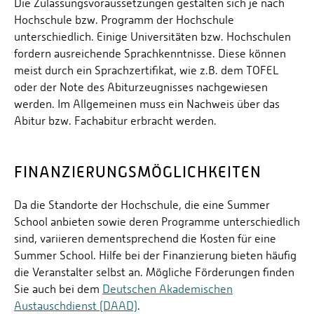
Die Zulassungsvoraussetzungen gestalten sich je nach
Hochschule bzw. Programm der Hochschule
Programmkosten
unterschiedlich. Einige Universitäten bzw. Hochschulen
fordern ausreichende Sprachkenntnisse. Diese können
2.995 USD
– für Partnerhochschulen
meist durch ein Sprachzertifikat, wie z.B. dem TOFEL
3.200 USD
– für Nicht-Partnerhochschulen
oder der Note des Abiturzeugnisses nachgewiesen
werden. Im Allgemeinen muss ein Nachweis über das
Nicht enthalten:
Flugkosten, die meisten Mahlzeiten,
Abitur bzw. Fachabitur erbracht werden.
Flughafentransfers sowie Übersetzungsleistungen.
Kontakt & Bewerbung
FINANZIERUNGSMÖGLICHKEITEN
Bei Interesse oder Fragen wenden Sie sich bitte an:
Da die Standorte der Hochschule, die eine Summer
María del Rosario Martínez Vargas:
School anbieten sowie deren Programme unterschiedlich
rosario.martinez[@]anahuac[.]mx
sind, variieren dementsprechend die Kosten für eine
• Arturo Flores (Program Coordinator):
Summer School. Hilfe bei der Finanzierung bieten häufig
arturo.floresl[@]anahuac[.]mx
die Veranstalter selbst an. Mögliche Förderungen finden
Sie auch bei dem
Deutschen Akademischen
Austauschdienst (DAAD)
.