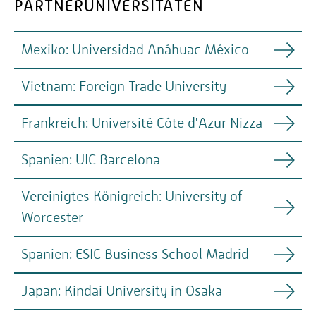
PARTNERUNIVERSITÄTEN
Mexiko: Universidad Anáhuac México
Vietnam: Foreign Trade University
Frankreich: Université Côte d'Azur Nizza
Spanien: UIC Barcelona
Vereinigtes Königreich: University of
Worcester
Spanien: ESIC Business School Madrid
Unsere Partnerhochschule die Foreign Trade
University in Vietnam bietet im August 2026 eine
Anáhuac
Studierende haben die Möglichkeit, an der
Japan: Kindai University in Osaka
Summer School an. Die Bewerbungen sind bereits
México Summer School: MEXperience 2026