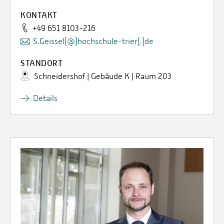
KONTAKT
+49 651 8103-216
S.Geissel[@]hochschule-trier[.]de
STANDORT
Schneidershof | Gebäude K | Raum 203
Details