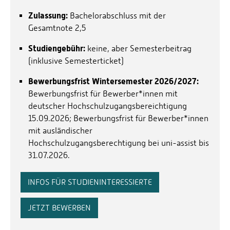
wirtschaftswissenschaftliche und praxisnahe
Aufgabenstellung zugrunde. Zentrale Bedeutung hat
Zulassung:
Bachelorabschluss mit der
die Anwendung wissenschaftlicher Erkenntnisse und
Gesamtnote 2,5
Methoden. Die Masterarbeit kann in Kooperation mit
Studiengebühr:
keine, aber Semesterbeitrag
einem Unternehmen verfasst werden.
(inklusive Semesterticket)
Auslandsaufenthalt
Ein
z.B. an einer
Bewerbungsfrist Wintersemester 2026/2027:
Partnerhochschule ist immer möglich.
Bewerbungsfrist für Bewerber*innen mit
deutscher Hochschulzugangsbereichtigung
15.09.2026; Bewerbungsfrist für Bewerber*innen
mit ausländischer
Hochschulzugangsberechtigung bei uni-assist bis
31.07.2026.
INFOS FÜR STUDIENINTERESSIERTE
JETZT BEWERBEN