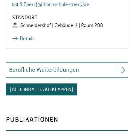
S.Eberz[@]hochschule-trier[.]de
STANDORT
Schneidershof | Gebäude K | Raum 208
Details
Berufliche Weiterbildungen
„
Systemischer Lehrtherapeut
“ zertifiziert nach
[ALLE INHALTE AUFKLAPPEN]
Richtlinien der Systemischen Gesellschaft (SG)/
Saarländischen Gesellschaft für Systemische
Therapie (SGST)
PUBLIKATIONEN
„
Zertifizierter Mediator
“ nach Mediationsgesetz
„
Systemischer Therapeut & Berater
“ zertifiziert