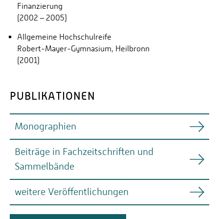
Finanzierung
(2002 – 2005)
Allgemeine Hochschulreife
Robert-Mayer-Gymnasium, Heilbronn
(2001)
PUBLIKATIONEN
Monographien
Beiträge in Fachzeitschriften und
WEIMANN, M., Zeitwertbilanzierung und
Sammelbände
Wirtschaftsprüfung, Wiesbaden 2012.
WEIMANN, M., IFRS versus Lux GAAP – A
weitere Veröffentlichungen
WEIMANN, M./HAßLINGER, M./PAMPEL,
comprehensive comparison, Deloitte Luxembourg
J./BONGERS, C./HAUPTMANN, N., Zweifelsfragen
(Hrsg.), Luxembourg 2017.
zur Nachhaltigkeitsberichterstattung und zu deren