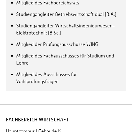
Mitglied des Fachbereichsrats
WEIMANN, M./ENGELHARDT, A., Zur Einführung
Studiengangleiter Betriebswirtschaft dual (B.A.)
einer echten Umsatzsteuerbefreiung auf
ausgewählte Lebensmittel, in: Der Betrieb, 75. Jg.
Studiengangleiter Wirtschaftsingenieurwesen-
(2022), S. M4-M6.
Elektrotechnik (B.Sc.)
WEIMANN, M./HAßLINGER, M./Pampel, J./Bongers,
Mitglied der Prüfungsausschüsse WING
C., Zur Prüfung der
Nachhaltigkeitsberichterstattung, in:
Mitglied des Fachausschusses für Studium und
Betriebswirtschaftliche Forschung und Praxis
Lehre
(BFuP), 75. Jg. (2023), S. 102-117.
Mitglied des Ausschusses für
Wahlprüfungsfragen
FACHBEREICH WIRTSCHAFT
Hauptcampus | Gebäude K