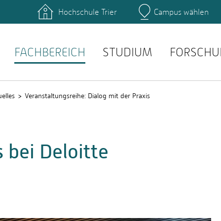
Hochschule Trier
Campus wählen
Hauptcamp
täten: Studienservice
Literatur: Hochschulbibli
anstaltungen: Stud.IP
Prüfungen: QIS
FACHBEREICH
STUDIUM
FORSCHU
elles
Veranstaltungsreihe: Dialog mit der Praxis
 bei Deloitte