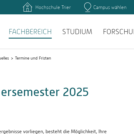
Hochschule Trier
Campus wählen
Hauptcamp
täten: Studienservice
Literatur: Hochschulbibli
anstaltungen: Stud.IP
Prüfungen: QIS
FACHBEREICH
STUDIUM
FORSCHU
elles
Termine und Fristen
mersemester 2025
rgebnisse vorliegen, besteht die Möglichkeit, Ihre