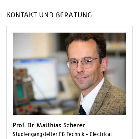
Masterarbeit im dritten Semester schließt das
Studium ab.
KONTAKT UND BERATUNG
Aufgrund der intensiven Beziehungen zu
Universitäten und Forschungseinrichtungen schließt
ein überdurchschnittlicher Anteil der AbsolventInnen
des Masterstudiengangs eine Promotion an dieses
Studium an.
Prof. Dr. Matthias Scherer
Studiengangsleiter FB Technik - Electrical