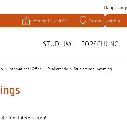
Hauptcamp
Hochschule Trier
Campus wählen
hek
Lernplattformen
Serviceeinrichtungen
s
Studienservice
STUDIUM
FORSCHUNG
t
en
International Office
Studierende
Studierende Incoming
ings
ule Trier interessieren!