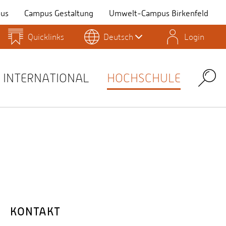
us
Campus Gestaltung
Umwelt-Campus Birkenfeld
Quicklinks
Deutsch
Login
Personensuche
Stellenangebote
Stud.IP
INTERNATIONAL
HOCHSCHULE
Search
KONTAKT