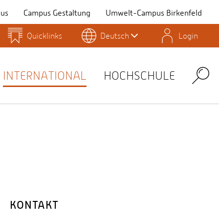
us
Campus Gestaltung
Umwelt-Campus Birkenfeld
Quicklinks
Deutsch
Login
Personensuche
Stellenangebote
Stud.IP
INTERNATIONAL
HOCHSCHULE
Search
KONTAKT