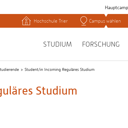
Hauptcamp
Hochschule Trier
Campus wählen
hek
Lernplattformen
Serviceeinrichtungen
s
Studienservice
STUDIUM
FORSCHUNG
t
tudierende
Student/in Incoming Reguläres Studium
guläres Studium