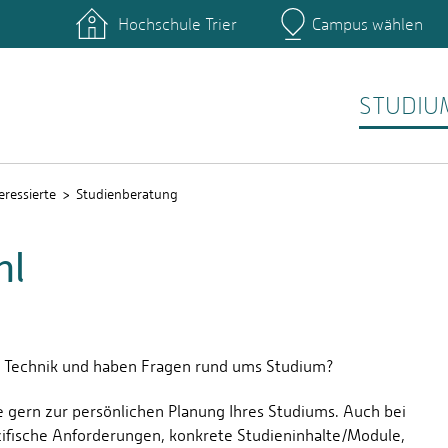
Hochschule Trier
Campus wählen
Hauptcamp
nte
Rechenzentrum
Ticket-System
STUDIU
eressierte
Studienberatung
hl
ch Technik und haben Fragen rund ums Studium?
 gern zur persönlichen Planung Ihres Studiums. Auch bei
zifische Anforderungen, konkrete Studieninhalte/Module,