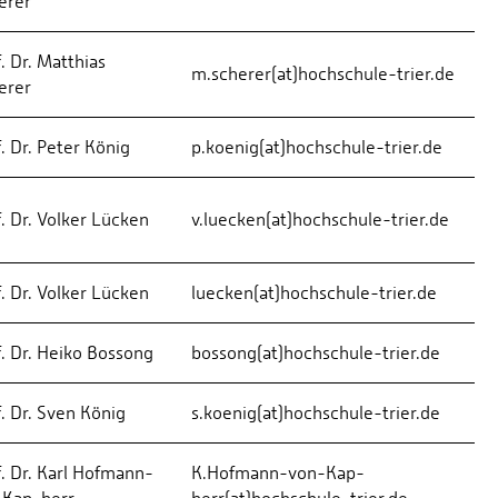
erer
. Dr. Matthias
m.scherer(at)hochschule-trier.de
erer
. Dr. Peter König
p.koenig(at)hochschule-trier.de
f. Dr. Volker Lücken
v.luecken(at)hochschule-trier.de
f. Dr. Volker Lücken
luecken(at)hochschule-trier.de
f. Dr. Heiko Bossong
bossong(at)hochschule-trier.de
f. Dr. Sven König
s.koenig(at)hochschule-trier.de
f. Dr. Karl Hofmann-
K.Hofmann-von-Kap-