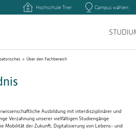
Hochschule Trier
Campus wählen
Hauptcamp
nte
Rechenzentrum
Ticket-System
STUDIU
satorisches
Über den Fachbereich
dnis
rwissenschaftliche Ausbildung mit interdisziplinärer und
nge Verzahnung unserer vielfältigen Studiengänge
 Mobilität der Zukunft, Digitalisierung von Lebens- und