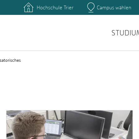
Hochschule Trier
Campus wählen
Hauptcamp
nte
Rechenzentrum
Ticket-System
STUDIU
satorisches