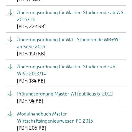
Exmatrikulation:
und unternehmerische Fragestellungen.
Studienservice
Der
vereint die Aufgaben
In der „Masterarbeit“ ist die Entwicklung und
Änderungsordnung für Master-Studierende ab WS
Studierendensekretariats
Prüfungsamtes
des
, des
Anwendung eigenständiger Ideen erneut unter
2015/ 16
allgemeinen Studienberatung
sowie der
.
Beweis zu stellen. Sie kann anwendungs- oder
[
PDF
222 KB]
forschungsorientiert sein.
Änderungsordnung für MA- Studierende MB+WI
ab SoSe 2015
[
PDF
150 KB]
Änderungsordnung für Master-Studierende ab
WiSe 2013/14
[
PDF
184 KB]
Im Fachbereich Technik/Fachrichtung Maschinenbau
Prüfungsordnung Master WI (publicus 6-2011)
bieten wir eine breite Palette an Projekten und
[
PDF
94 KB]
Laboren an:
Modulhandbuch Master
Institut für Fahrzeugtechnik (IFT)
Wirtschaftsingenieurwesen PO 2015
[
PDF
205 KB]
Kompetenzzentrum Additive Fertigung/3D-Druck