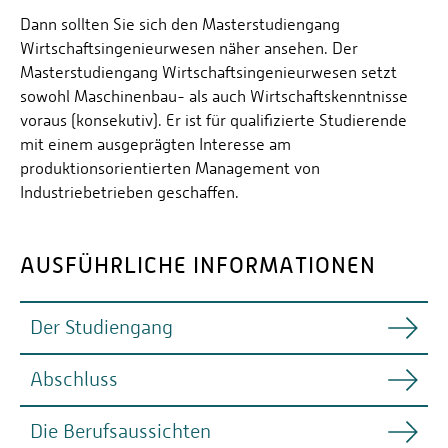
Dann sollten Sie sich den Masterstudiengang
Wirtschaftsingenieurwesen näher ansehen. Der
Masterstudiengang Wirtschaftsingenieurwesen setzt
sowohl Maschinenbau- als auch Wirtschaftskenntnisse
voraus (konsekutiv). Er ist für qualifizierte Studierende
mit einem ausgeprägten Interesse am
produktionsorientierten Management von
Industriebetrieben geschaffen.
AUSFÜHRLICHE INFORMATIONEN
Der Studiengang
Abschluss
Der Studiengang hat eine Regelstudienzeit von 4
Semestern. Er ist eng mit dem Masterstudiengang
Die Berufsaussichten
Maschinenbau verzahnt. Knapp 70% der Inhalte
Nach einer bestandenen Abschlussprüfung im