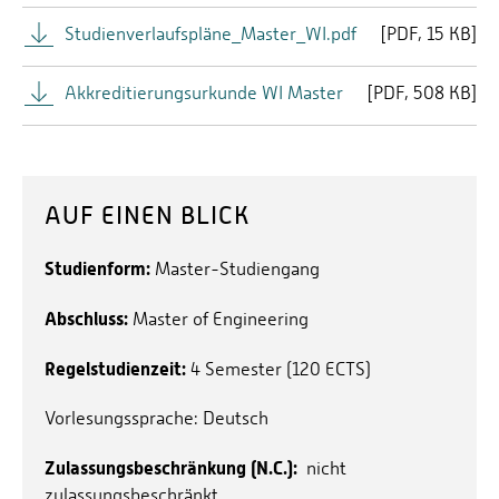
(LDPF)
Studienverlaufspläne_Master_WI.pdf
[
PDF
15 KB]
Labor für angewandte Produktionstechnik (LAP)
Akkreditierungsurkunde WI Master
[
PDF
508 KB]
Labor für Fluidtechnik
Labor für Mess- und Regelungstechnik
Labor für Werkstofftechnologie (LWT)
AUF EINEN BLICK
Maschinenhalle
Studienform:
Master-Studiengang
Motorenlabor
Abschluss:
Master of Engineering
ProTRon
Regelstudienzeit:
4 Semester (120 ECTS)
Technikum für optische Messtechnik, Gerätebau,
Konstruktion und Bauteil­optimierung (OGKB)
Vorlesungssprache: Deutsch
Verschraubungslabor
Zulassungsbeschränkung (N.C.):
nicht
zulassungsbeschränkt