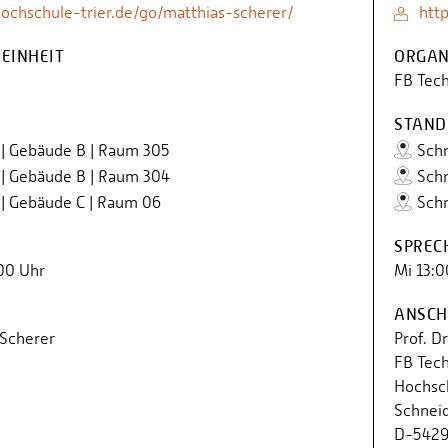
ochschule-trier.de/go/matthias-scherer/
htt
EINHEIT
ORGAN
FB Tech
STAND
 | Gebäude B | Raum 305
Schn
 | Gebäude B | Raum 304
Schn
 | Gebäude C | Raum 06
Schn
SPREC
00 Uhr
Mi 13:0
ANSCH
 Scherer
Prof. D
FB Tech
Hochsch
Schnei
D-54293