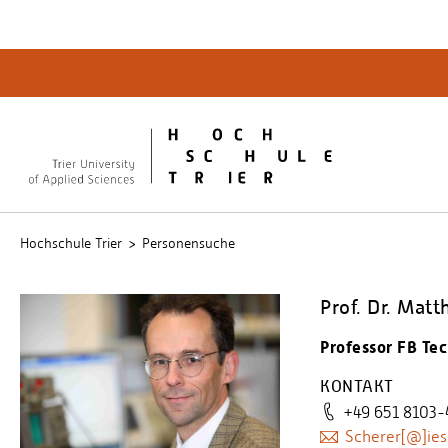
Quicklinks
Bibliot
QIS
publicu
Intrane
Hochschule Trier
Personensuche
Prof. Dr. Matt
Professor FB Tec
KONTAKT
+49 651 8103-
Scherer[@]ies