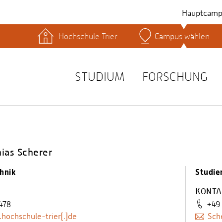
Hauptcamp
Hochschule Trier
Campus wählen
hek
Lernplattformen
Serviceeinrichtungen
s
Studienservice
STUDIUM
FORSCHUNG
t
hias Scherer
hnik
Studie
KONTA
478
+49
.hochschule-trier[.]de
Sch