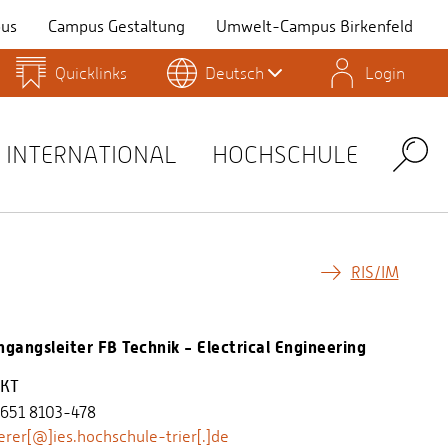
us
Campus Gestaltung
Umwelt-Campus Birkenfeld
Quicklinks
Deutsch
Login
Personensuche
Stellenangebote
Stud.IP
INTERNATIONAL
HOCHSCHULE
Search
RIS/IM
ngangsleiter FB Technik - Electrical Engineering
KT
 651 8103-478
erer[@]ies.hochschule-trier[.]de