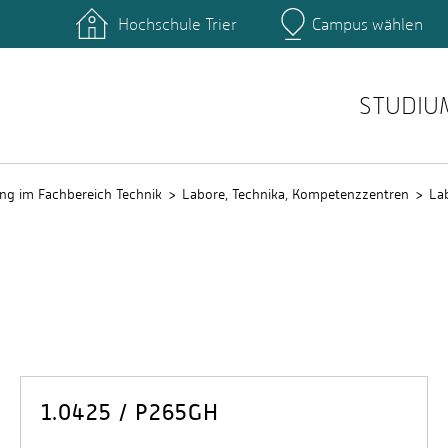
Hochschule Trier
Campus wählen
Hauptcamp
nte
Rechenzentrum
Ticket-System
STUDIU
ng im Fachbereich Technik
Labore, Technika, Kompetenzzentren
La
1.0425 / P265GH