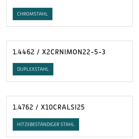
CHROMSTAHL
1.4462 / X2CRNIMON22-5-3
DUPLEXSTAHL
1.4762 / X10CRALSI25
HITZEBESTÄNDIGER STAHL