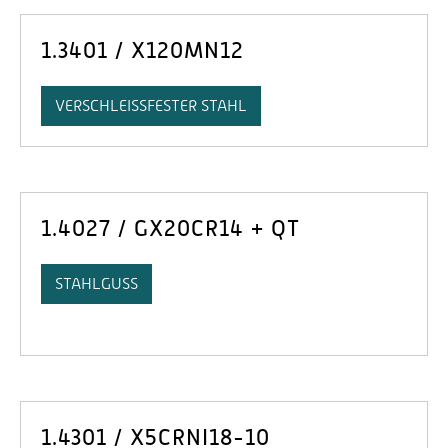
1.3401 / X120MN12
VERSCHLEISSFESTER STAHL
1.4027 / GX20CR14 + QT
STAHLGUSS
1.4301 / X5CRNI18-10