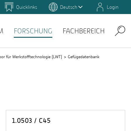
Quicklinks
Deutsch
Login
us
Campus Gestaltung
Umwelt-Campus Birkenfeld
Lernplattformen
M
FORSCHUNG
FACHBEREICH
Search
bor für Werkstofftechnologie (LWT)
Gefügedatenbank
1.0503 / C45