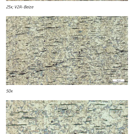
25x; V2A-Beize
50x