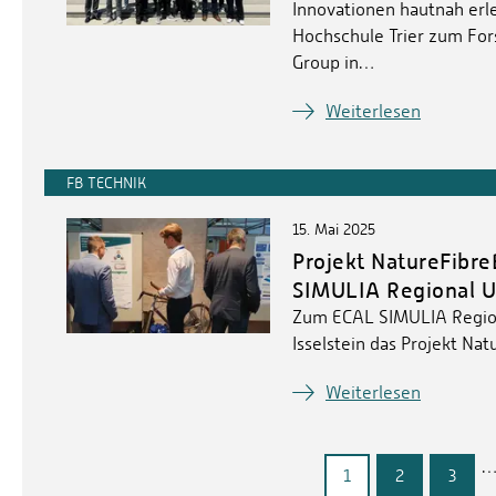
Innovationen hautnah erl
Hochschule Trier zum Fo
Group in…
Weiterlesen
FB TECHNIK
15. Mai 2025
Projekt NatureFibre
SIMULIA Regional U
Zum ECAL SIMULIA Region
Isselstein das Projekt Na
Weiterlesen
1
2
3