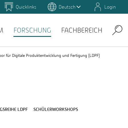
Quicklinks
Deutsch
Login
us
Campus Gestaltung
Umwelt-Campus Birkenfeld
Lernplattformen
M
FORSCHUNG
FACHBEREICH
Search
bor für Digitale Produktentwicklung und Fertigung (LDPF)
GSREIHE LDPF
SCHÜLERWORKSHOPS