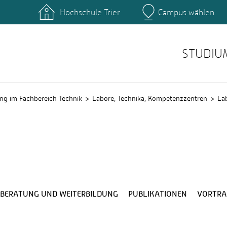
Hochschule Trier
Campus wählen
Hauptcamp
nte
Rechenzentrum
Ticket-System
STUDIU
ng im Fachbereich Technik
Labore, Technika, Kompetenzzentren
La
BERATUNG UND WEITERBILDUNG
PUBLIKATIONEN
VORTRA