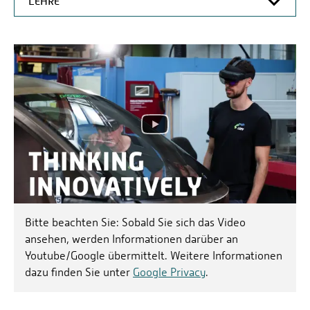
LEHRE
HOME
LEHRE
F&E-PROJEKTE
LABORAUSSTATTUNG
BERATUNG UND WEITERBILDUNG
PUBLIKATIONEN
VORTRAGSREIHE LDPF
SCHÜLERWORKSHOPS
Bitte beachten Sie: Sobald Sie sich das Video
YOUTUBE KANAL
ansehen, werden Informationen darüber an
KONTAKT
Youtube/Google übermittelt. Weitere Informationen
dazu finden Sie unter
Google Privacy
.