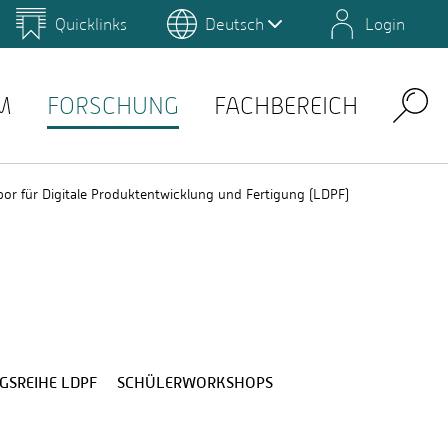
Quicklinks
Deutsch
Login
us
Campus Gestaltung
Umwelt-Campus Birkenfeld
Lernplattformen
M
FORSCHUNG
FACHBEREICH
Search
bor für Digitale Produktentwicklung und Fertigung (LDPF)
GSREIHE LDPF
SCHÜLERWORKSHOPS