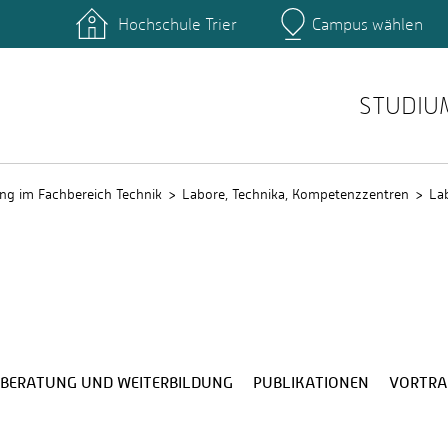
Hochschule Trier
Campus wählen
Hauptcamp
nte
Rechenzentrum
Ticket-System
STUDIU
ng im Fachbereich Technik
Labore, Technika, Kompetenzzentren
La
BERATUNG UND WEITERBILDUNG
PUBLIKATIONEN
VORTRA