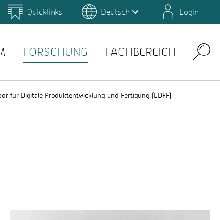
Quicklinks
Deutsch
Login
us
Campus Gestaltung
Umwelt-Campus Birkenfeld
Lernplattformen
M
FORSCHUNG
FACHBEREICH
Search
bor für Digitale Produktentwicklung und Fertigung (LDPF)