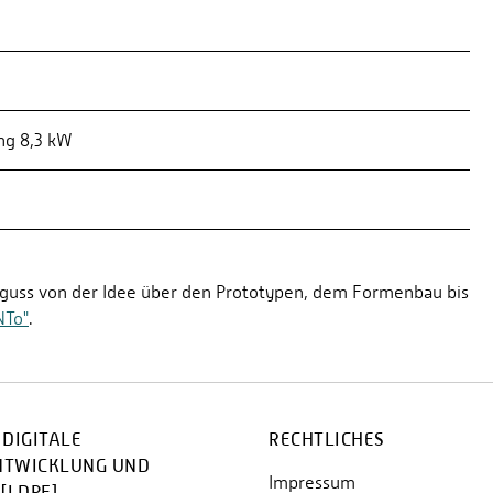
ng 8,3 kW
zguss von der Idee über den Prototypen, dem Formenbau bis
NTo"
.
 DIGITALE
RECHTLICHES
NTWICKLUNG UND
Impressum
[LDPF]