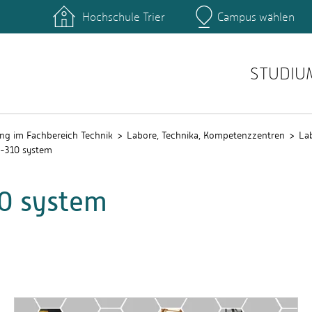
Hochschule Trier
Campus wählen
Hauptcamp
nte
Rechenzentrum
Ticket-System
STUDIU
ng im Fachbereich Technik
Labore, Technika, Kompetenzzentren
La
-310 system
0 system