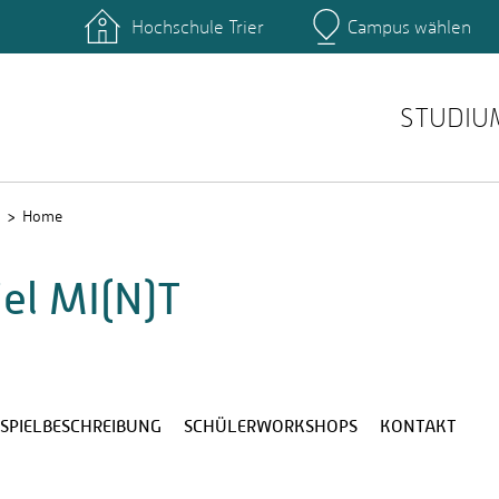
Hochschule Trier
Campus wählen
Hauptcamp
nte
Rechenzentrum
Ticket-System
STUDIU
Home
el MI(N)T
SPIELBESCHREIBUNG
SCHÜLERWORKSHOPS
KONTAKT