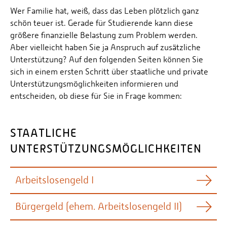
Personalvertretungen
Wer Familie hat, weiß, dass das Leben plötzlich ganz
schön teuer ist. Gerade für Studierende kann diese
Schwerbehindertenvertretungen
größere finanzielle Belastung zum Problem werden.
Informationssicherheit
Aber vielleicht haben Sie ja Anspruch auf zusätzliche
Personalentwicklung
Unterstützung? Auf den folgenden Seiten können Sie
sich in einem ersten Schritt über staatliche und private
Personensuche
Unterstützungsmöglichkeiten informieren und
entscheiden, ob diese für Sie in Frage kommen:
STAATLICHE
UNTERSTÜTZUNGSMÖGLICHKEITEN
Arbeitslosengeld I
Bürgergeld (ehem. Arbeitslosengeld II)
Die Sozialgesetze, worunter auch die Regelungen
zum Arbeitslosengeld I (ALG I) fallen, sind komplex