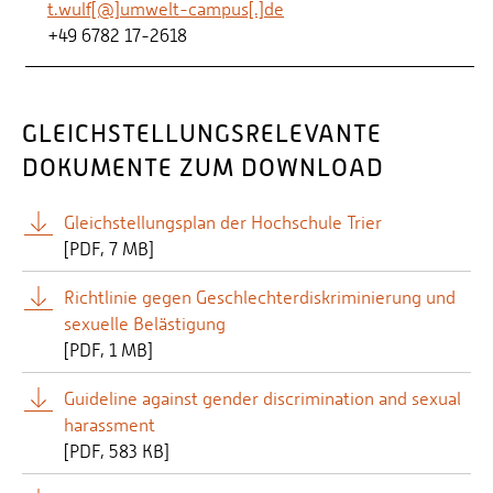
t.wulf[@]umwelt-campus[.]de
+49 6782 17-2618
GLEICHSTELLUNGSRELEVANTE
DOKUMENTE ZUM DOWNLOAD
Gleichstellungsplan der Hochschule Trier
[
PDF
7 MB]
Richtlinie gegen Geschlechterdiskriminierung und
sexuelle Belästigung
[
PDF
1 MB]
Guideline against gender discrimination and sexual
harassment
[
PDF
583 KB]