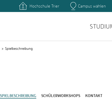
Hochschule Trier
Campus wählen
Hauptcamp
nte
Rechenzentrum
Ticket-System
STUDIU
Spielbeschreibung
SPIELBESCHREIBUNG
SCHÜLERWORKSHOPS
KONTAKT