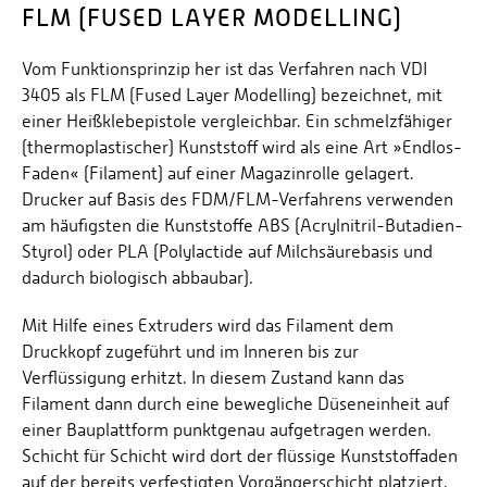
FLM (FUSED LAYER MODELLING)
3D-DRUCKSERVICE
VERFAHREN
Vom Funktionsprinzip her ist das Verfahren nach VDI
PROJEKTE
3405 als FLM (Fused Layer Modelling) bezeichnet, mit
einer Heißklebepistole vergleichbar. Ein schmelzfähiger
WEITERBILDUNG
(thermoplastischer) Kunststoff wird als eine Art »Endlos-
NEWS UND VERANSTALTUNGEN
Faden« (Filament) auf einer Magazinrolle gelagert.
Drucker auf Basis des FDM/FLM-Verfahrens verwenden
KONTAKT
am häufigsten die Kunststoffe ABS (Acrylnitril-Butadien-
Styrol) oder PLA (Polylactide auf Milchsäurebasis und
dadurch biologisch abbaubar).
Mit Hilfe eines Extruders wird das Filament dem
Druckkopf zugeführt und im Inneren bis zur
Verflüssigung erhitzt. In diesem Zustand kann das
Filament dann durch eine bewegliche Düseneinheit auf
einer Bauplattform punktgenau aufgetragen werden.
Schicht für Schicht wird dort der flüssige Kunststoffaden
auf der bereits verfestigten Vorgängerschicht platziert.