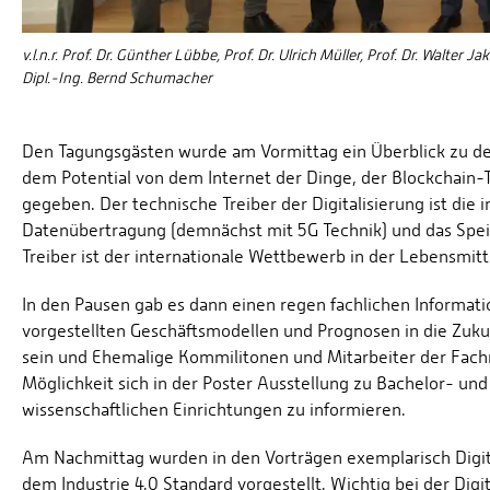
v.l.n.r. Prof. Dr. Günther Lübbe, Prof. Dr. Ulrich Müller, Prof. Dr. Walter J
Dipl.-Ing. Bernd Schumacher
Den Tagungsgästen wurde am Vormittag ein Überblick zu den
dem Potential von dem Internet der Dinge, der Blockchain-T
gegeben. Der technische Treiber der Digitalisierung ist die
Datenübertragung (demnächst mit 5G Technik) und das Speic
Treiber ist der internationale Wettbewerb in der Lebensmitt
In den Pausen gab es dann einen regen fachlichen Informat
vorgestellten Geschäftsmodellen und Prognosen in die Zukun
sein und Ehemalige Kommilitonen und Mitarbeiter der Fach
Möglichkeit sich in der Poster Ausstellung zu Bachelor- un
wissenschaftlichen Einrichtungen zu informieren.
Am Nachmittag wurden in den Vorträgen exemplarisch Digita
dem Industrie 4.0 Standard vorgestellt. Wichtig bei der Dig