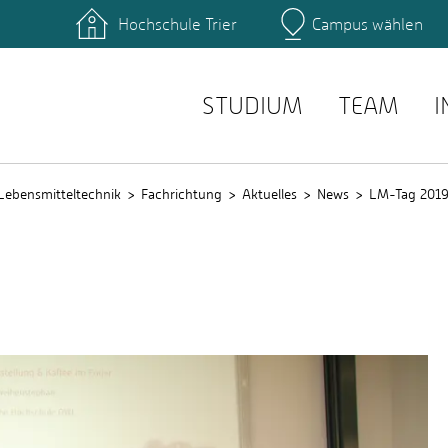
Hochschule Trier
Campus wählen
Hauptcamp
zentrum
Bibliothek
einrichtungen
Personensuche
service
E-Mail Suche
STUDIUM
TEAM
I
Lebensmitteltechnik
Fachrichtung
Aktuelles
News
LM-Tag 201