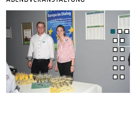
1
2
3
4
5
6
7
8
9
10
11
12
13