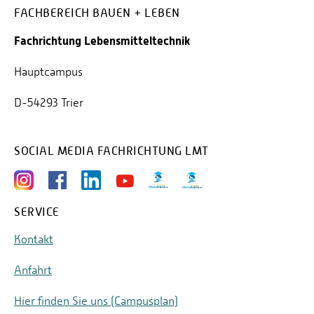
FACHBEREICH BAUEN + LEBEN
Prof. Dr. Tenhumberg
Fachrichtung Lebensmitteltechnik
Prof. Dr.-Ing. Jens Voigt
Hauptcampus
D-54293 Trier
SOCIAL MEDIA FACHRICHTUNG LMT
SERVICE
Kontakt
Anfahrt
Hier finden Sie uns (Campusplan)