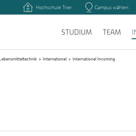
Hochschule Trier
Campus wählen
Hauptcamp
zentrum
Bibliothek
einrichtungen
Personensuche
service
E-Mail Suche
STUDIUM
TEAM
I
Lebensmitteltechnik
International
International Incoming