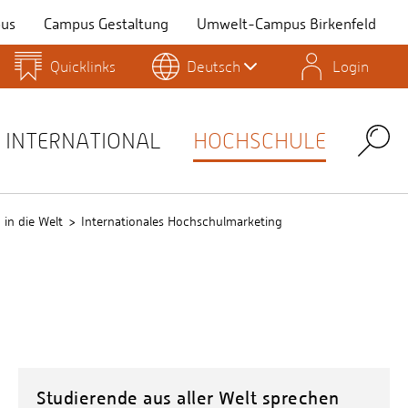
us
Campus Gestaltung
Umwelt-Campus Birkenfeld
Quicklinks
Deutsch
Login
Personensuche
Stellenangebote
Stud.IP
INTERNATIONAL
HOCHSCHULE
Search
in die Welt
Internationales Hochschulmarketing
Studierende aus aller Welt sprechen