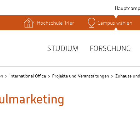
Hauptcamp
Hochschule Trier
Campus wählen
hek
Lernplattformen
Serviceeinrichtungen
s
Studienservice
STUDIUM
FORSCHUNG
t
en
International Office
Projekte und Veranstaltungen
Zuhause und 
hulmarketing