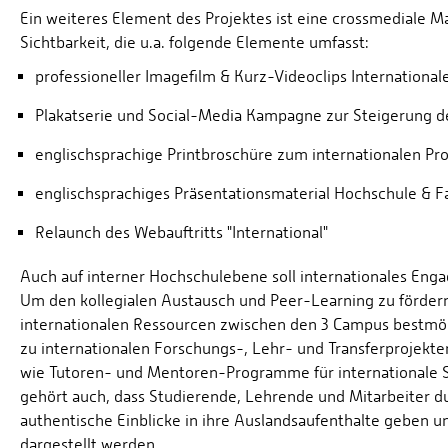
Ein weiteres Element des Projektes ist eine crossmediale 
Sichtbarkeit, die u.a. folgende Elemente umfasst:
professioneller Imagefilm & Kurz-Videoclips International
Plakatserie und Social-Media Kampagne zur Steigerung d
englischsprachige Printbroschüre zum internationalen Prof
englischsprachiges Präsentationsmaterial Hochschule &
Relaunch des Webauftritts "International"
Auch auf interner Hochschulebene soll internationales Enga
Um den kollegialen Austausch und Peer-Learning zu förde
internationalen Ressourcen zwischen den 3 Campus bestmögl
zu internationalen Forschungs-, Lehr- und Transferprojek
wie Tutoren- und Mentoren-Programme für internationale 
gehört auch, dass Studierende, Lehrende und Mitarbeiter du
authentische Einblicke in ihre Auslandsaufenthalte geben 
dargestellt werden.