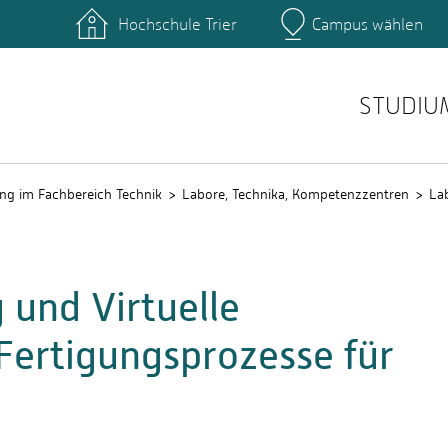
Hochschule Trier
Campus wählen
Hauptcamp
nte
Rechenzentrum
Ticket-System
STUDIU
ng im Fachbereich Technik
Labore, Technika, Kompetenzzentren
La
und Virtuelle
Fertigungsprozesse für