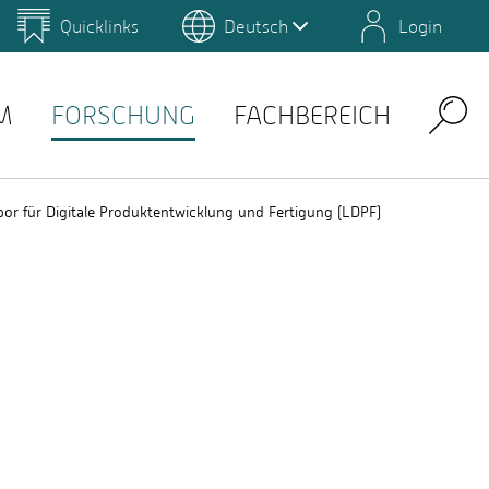
Quicklinks
Deutsch
Login
us
Campus Gestaltung
Umwelt-Campus Birkenfeld
Lernplattformen
M
FORSCHUNG
FACHBEREICH
Search
bor für Digitale Produktentwicklung und Fertigung (LDPF)