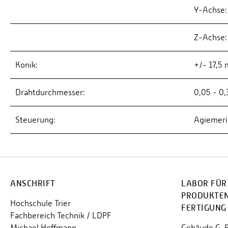
Y-Achse
Z-Achse
Konik:
+/- 17,5
Drahtdurchmesser:
0,05 - 0
Steuerung:
Agiemeri
ANSCHRIFT
LABOR FÜR
PRODUKTE
Hochschule Trier
FERTIGUNG 
Fachbereich Technik / LDPF
Michael Hoffmann
Gebäude G, 