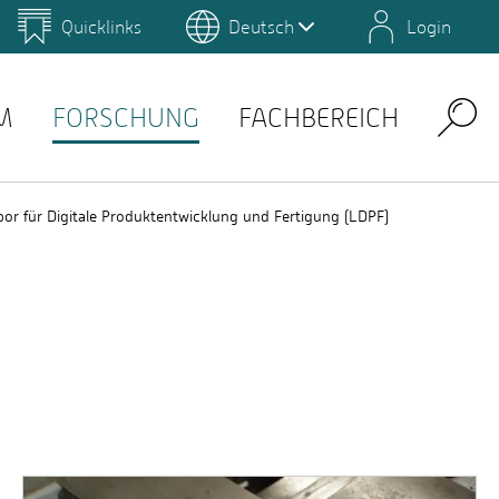
Quicklinks
Deutsch
Login
us
Campus Gestaltung
Umwelt-Campus Birkenfeld
Lernplattformen
M
FORSCHUNG
FACHBEREICH
Search
bor für Digitale Produktentwicklung und Fertigung (LDPF)