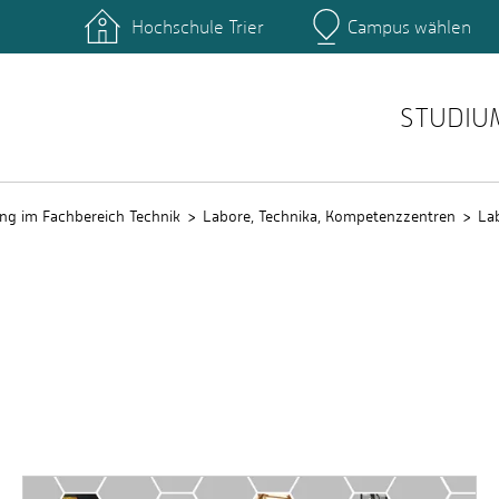
Hochschule Trier
Campus wählen
Hauptcamp
nte
Rechenzentrum
Ticket-System
STUDIU
ng im Fachbereich Technik
Labore, Technika, Kompetenzzentren
La