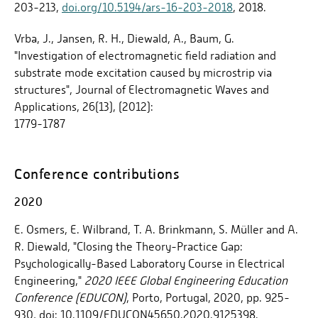
203-213,
doi.org/10.5194/ars-16-203-2018
, 2018.
Vrba, J., Jansen, R. H., Diewald, A., Baum, G.
"Investigation of electromagnetic field radiation and
substrate mode excitation caused by microstrip via
structures", Journal of Electromagnetic Waves and
Applications, 26(13), (2012):
1779-1787
Conference contributions
2020
E. Osmers, E. Wilbrand, T. A. Brinkmann, S. Müller and A.
R. Diewald, "Closing the Theory-Practice Gap:
Psychologically-Based Laboratory Course in Electrical
Engineering,"
2020 IEEE Global Engineering Education
Conference (EDUCON)
, Porto, Portugal, 2020, pp. 925-
930, doi: 10.1109/EDUCON45650.2020.9125398.