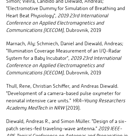
Simon; Vieira, Candido and Diewald, Andreas;
"Electromotive Dummy for Simulation of Breathing and
Heart Beat Physiology",
2019 23rd International
Conference on Applied Electromagnetics and
Communications (ICECOM)
, Dubrovnik, 2019
Marnach, Aly; Schmiech, Daniel and Diewald, Andreas;
"Illumination Coverage Measurement of an I/Q-Radar
System for a Baby Incubator",
2019 23rd International
Conference on Applied Electromagnetics and
Communications (ICECOM)
, Dubrovnik, 2019
Thull, Rene, Christian Schiffer, and Andreas Diewald.
"Development of a camera-based pulse oxymeter for
neonatal intensive care units."
YRA–Young Researchers
Academy MedTech in NRW
(2019).
Diewald, Andreas R., and Simon Müller. "Design of a six-
patch series-fed traveling-wave antenna."
2019 IEEE-
APS Topical Conference on Antennas and Propagation in