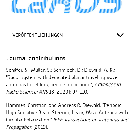
VERÖFFENTLICHUNGEN
LAROS
Journal contributions
ABOUT US
AUSSTATTUNG
Schäfer, S.; Müller, S.; Schmiech, D.; Diewald, A. R.;
"Radar system with dedicated planar traveling wave
TEAM
antennas for elderly people monitoring",
Advances in
FORSCHUNG
Radio Science: ARS
18 (2020): 97-110.
KOOPERATIONEN UND REFERENZEN
Hammes, Christian, and Andreas R. Diewald. "Periodic
High Sensitive Beam Steering Leaky Wave Antenna with
VERÖFFENTLICHUNGEN
Circular Polarization."
IEEE Transactions on Antennas and
AKTUELLES
Propagation
(2019).