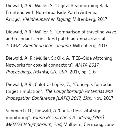
Diewald, A.R.; Müller, S. "Digital Beamforming Radar
Frontend with Non-broadside Patch Antenna
Arrays",
Kleinheubacher Tagung,
Miltenberg, 2017
Diewald, A.R.; Müller, S. "Comparison of traveling wave
and resonant series-feed patch antenna arrays at
24GHz",
Kleinheubacher Tagung,
Miltenberg, 2017
Diewald, A. R.; Müller, S.; Olk, A. "PCB-Side Matching
Networks for coaxial connectors",
AMTA 2017
Proceedings
, Atlanta, GA, USA, 2017, pp. 1-6
Diewald, A.R.; Culotta-López, C.; “Concepts for radar
target simulation”,
The
Loughborough Antennas and
Propagation Conference (LAPC) 2017, 13th
, Nov. 2017
Schmiech, D.; Diewald, A."Contactless vital sign
monitoring",
Young Researchers Academy (YRA)
MEDTECH Symposium, 2nd
, Mülheim, Germany, June