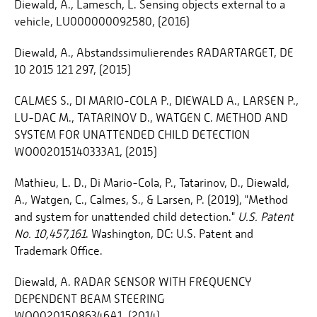
Diewald, A., Lamesch, L. Sensing objects external to a
vehicle, LU000000092580, (2016)
Diewald, A., Abstandssimulierendes RADARTARGET, DE
10 2015 121 297, (2015)
CALMES S., DI MARIO-COLA P., DIEWALD A., LARSEN P.,
LU-DAC M., TATARINOV D., WATGEN C. METHOD AND
SYSTEM FOR UNATTENDED CHILD DETECTION
WO002015140333A1, (2015)
Mathieu, L. D., Di Mario-Cola, P., Tatarinov, D., Diewald,
A., Watgen, C., Calmes, S., & Larsen, P. (2019), "Method
and system for unattended child detection."
U.S. Patent
No. 10,457,161
. Washington, DC: U.S. Patent and
Trademark Office.
Diewald, A. RADAR SENSOR WITH FREQUENCY
DEPENDENT BEAM STEERING
WO002015086346A1, (2014)