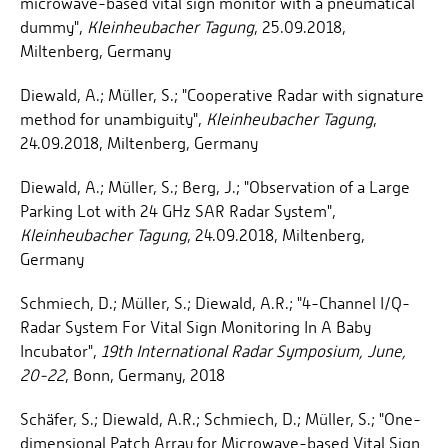
microwave-based vital sign monitor with a pneumatical
dummy",
Kleinheubacher Tagung
, 25.09.2018,
Miltenberg, Germany
Diewald, A.; Müller, S.; "Cooperative Radar with signature
method for unambiguity",
Kleinheubacher Tagung
,
24.09.2018, Miltenberg, Germany
Diewald, A.; Müller, S.; Berg, J.; "Observation of a Large
Parking Lot with 24 GHz SAR Radar System",
Kleinheubacher Tagung
, 24.09.2018, Miltenberg,
Germany
Schmiech, D.; Müller, S.; Diewald, A.R.; "4-Channel I/Q-
Radar System For Vital Sign Monitoring In A Baby
Incubator",
19th International Radar Symposium, June,
20-22
, Bonn, Germany, 2018
Schäfer, S.; Diewald, A.R.; Schmiech, D.; Müller, S.; "One-
dimensional Patch Array for Microwave-based Vital Sign