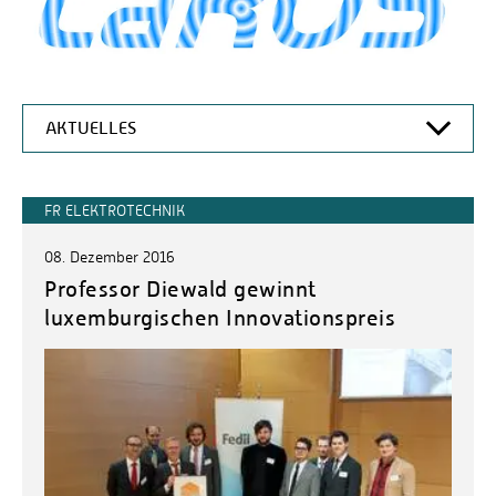
AKTUELLES
LAROS
FR ELEKTROTECHNIK
ABOUT US
AUSSTATTUNG
08. Dezember 2016
Professor Diewald gewinnt
TEAM
luxemburgischen Innovationspreis
FORSCHUNG
KOOPERATIONEN UND REFERENZEN
VERÖFFENTLICHUNGEN
AKTUELLES