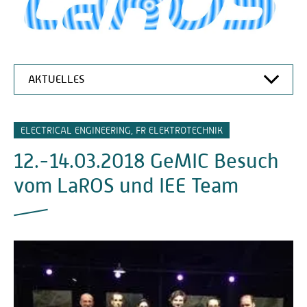
AKTUELLES
LAROS
ELECTRICAL ENGINEERING, FR ELEKTROTECHNIK
ABOUT US
12.-14.03.2018 GeMIC Besuch
AUSSTATTUNG
vom LaROS und IEE Team
TEAM
FORSCHUNG
KOOPERATIONEN UND REFERENZEN
VERÖFFENTLICHUNGEN
AKTUELLES