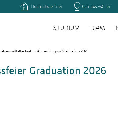
Hochschule Trier
Campus wählen
Hauptcamp
zentrum
Bibliothek
einrichtungen
Personensuche
service
E-Mail Suche
STUDIUM
TEAM
I
Lebensmitteltechnik
Anmeldung zu Graduation 2026
sfeier Graduation 2026