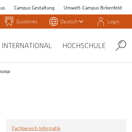
us
Campus Gestaltung
Umwelt-Campus Birkenfeld
Quicklinks
Deutsch
Login
Personensuche
Stellenangebote
Stud.IP
INTERNATIONAL
HOCHSCHULE
Search
ilität
Fachbereich Informatik