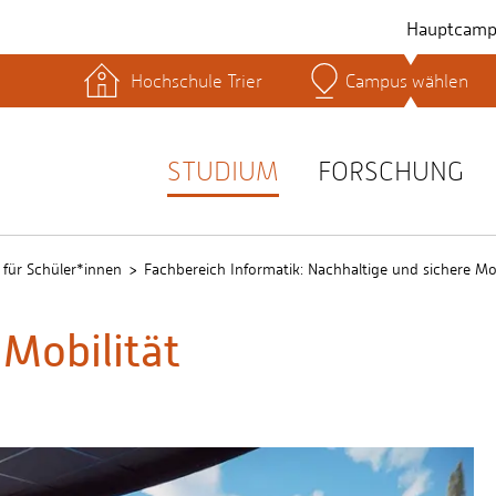
Hauptcamp
Hochschule Trier
Campus wählen
hek
Lernplattformen
Serviceeinrichtungen
s
Studienservice
STUDIUM
FORSCHUNG
t
für Schüler*innen
Fachbereich Informatik: Nachhaltige und sichere Mob
 Mobilität