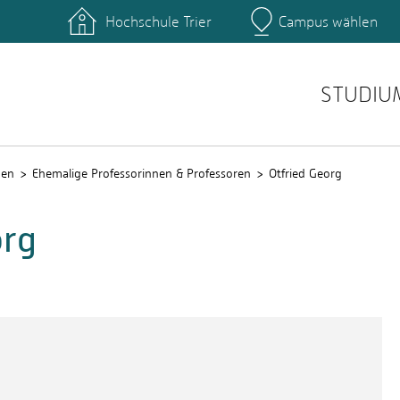
Hochschule Trier
Campus wählen
Hauptcamp
nte
Rechenzentrum
Ticket-System
STUDIU
nen
Ehemalige Professorinnen & Professoren
Otfried Georg
org