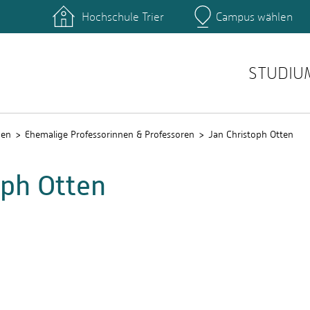
Hochschule Trier
Campus wählen
Hauptcamp
nte
Rechenzentrum
Ticket-System
STUDIU
nen
Ehemalige Professorinnen & Professoren
Jan Christoph Otten
oph Otten