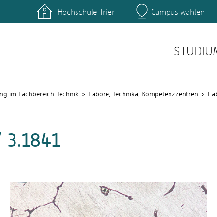
Hochschule Trier
Campus wählen
Hauptcamp
nte
Rechenzentrum
Ticket-System
STUDIU
ng im Fachbereich Technik
Labore, Technika, Kompetenzzentren
La
 3.1841