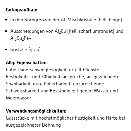
Gefügeaufbau:
In den Korngrenzen der Al-Mischkristalle (hell, beige)
Ausscheidungen von Al
Cu (hell, scharf umrandet) und
2
Al
Cu
Fe-
6
2
Kristalle (grau)
Allg. Eigenschaften:
hohe Dauerschwingfestigkeit, erfüllt höchste
Festigkeits- und Zähigkeitsansprüche, ausgezeichnete
Spanbarkeit, gute Polierbarkeit, unzureichende
Schweissbarkeit und Beständigkeit gegen Wasser und
Meerwasser
Verwendungsmöglichkeiten:
Gussstücke mit höchstmöglicher Festigkeit und Härte bei
ausgezeichneter Dehnung