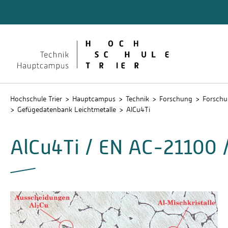
Technik
Dokume
QIS
Hochschule Trier
Hauptcampus
Technik
Forschung
Forschu
Gefügedatenbank Leichtmetalle
AlCu4Ti
AlCu4Ti / EN AC-21100 /