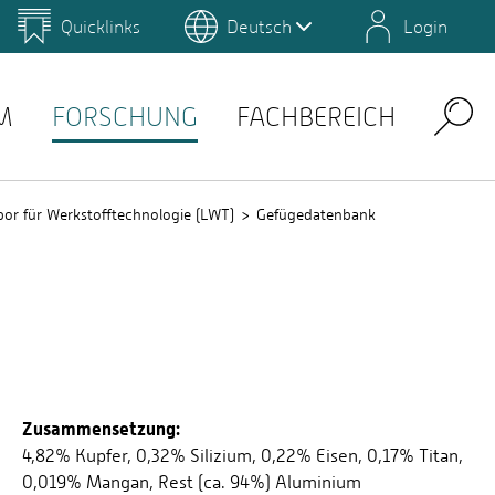
Quicklinks
Deutsch
Login
us
Campus Gestaltung
Umwelt-Campus Birkenfeld
Lernplattformen
M
FORSCHUNG
FACHBEREICH
Search
bor für Werkstofftechnologie (LWT)
Gefügedatenbank
Zusammensetzung:
4,82% Kupfer, 0,32% Silizium, 0,22% Eisen, 0,17% Titan,
0,019% Mangan, Rest (ca. 94%) Aluminium