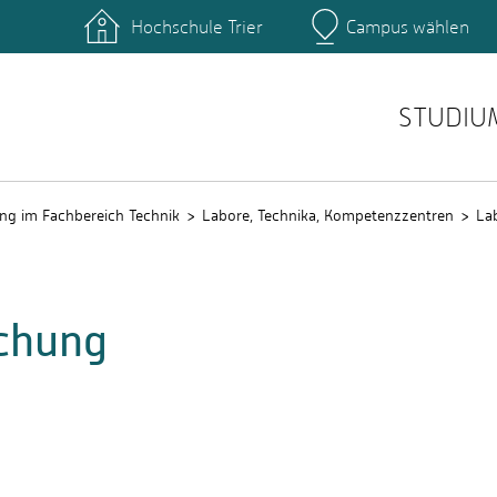
Hochschule Trier
Campus wählen
Hauptcamp
nte
Rechenzentrum
Ticket-System
STUDIU
ng im Fachbereich Technik
Labore, Technika, Kompetenzzentren
La
chung