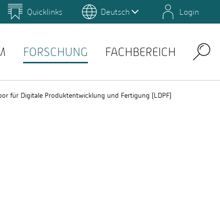
Quicklinks
Deutsch
Login
us
Campus Gestaltung
Umwelt-Campus Birkenfeld
Lernplattformen
M
FORSCHUNG
FACHBEREICH
Search
bor für Digitale Produktentwicklung und Fertigung (LDPF)