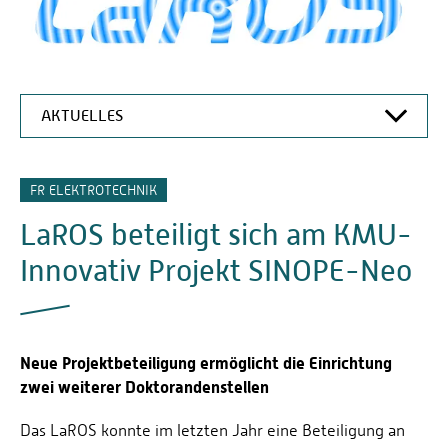
AKTUELLES
LAROS
FR ELEKTROTECHNIK
ABOUT US
LaROS beteiligt sich am KMU-
AUSSTATTUNG
Innovativ Projekt SINOPE-Neo
TEAM
FORSCHUNG
KOOPERATIONEN UND REFERENZEN
Neue Projektbeteiligung ermöglicht die Einrichtung
VERÖFFENTLICHUNGEN
zwei weiterer Doktorandenstellen
AKTUELLES
Das LaROS konnte im letzten Jahr eine Beteiligung an