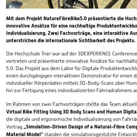
Mit dem Projekt NatureFibreBike5.0 präsentierte die Hoc
innovative Ansätze für eine nachhaltige Produktentwicklu
Individualisierung. Zwei Fachvorträge, eine interaktive A
unterstrichen die internationale Sichtbarkeit des Projekts.
Die Hochschule Trier war auf der 3DEXPERIENCE Conferenc
vertreten und präsentierte innovative Ansätze für nachhalti
5.0. Das Projekt aus dem Labor für Digitale Produktentwick
einen durchgängigen interaktiven Demonstrator für einen d
individueller Körperdaten mittels 3D-Body-Scans über Huma
hin zur Fertigung eines individualisierten Fahrradrahmens 
Im Rahmen von zwei Fachvorträgen stellte das Team aktuell
Virtual Bike Fitting Using 3D Body Scans and Human Digital
die digitale und ergonomische Individualisierung von Fahrr
„Simulation-Driven Design of a Natural-Fibre Comp
Vortrag
Material Model“
standen die simulationsgestützte Entwickl