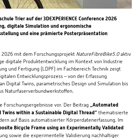
hschule Trier auf der 3DEXPERIENCE Conference 2026
ng, digitale Simulation und ergonomische
usstellung und eine prämierte Posterpräsentation
e 2026 mit dem Forschungsprojekt
NatureFibreBike5.0
aktiv
ge digitale Produktentwicklung im Kontext von Industrie
lung und Fertigung (LDPF) im Fachbereich Technik zeigt
igitalen Entwicklungsprozess – von der Erfassung
n Digital Twins, parametrisches Design und Simulation bis
aus Naturfaserverbundwerkstoffen.
„Automated
e Forschungsergebnisse vor. Der Beitrag
 Twins within a Sustainable Digital Thread“
thematisierte
ädern auf Basis automatisierter Körperdatenerfassung. Im
osite Bicycle Frame using an Experimentally Validated
ung sowie die experimentelle Validierung nachhaltiger