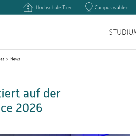
Hochschule Trier
Campus wählen
Hauptcamp
nte
Rechenzentrum
Ticket-System
STUDIU
les
News
iert auf der
ce 2026