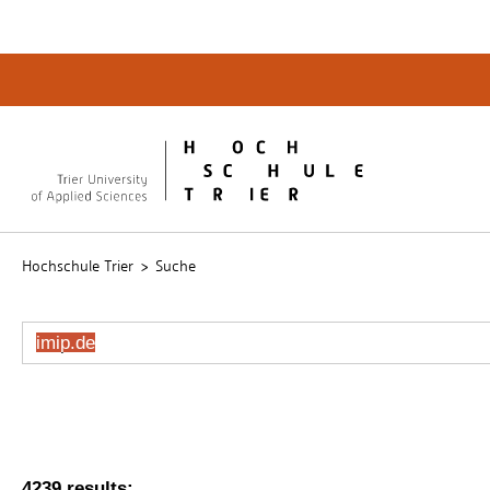
Quicklinks
Bibliot
QIS
publicu
Intrane
Hochschule Trier
Suche
4239 results: