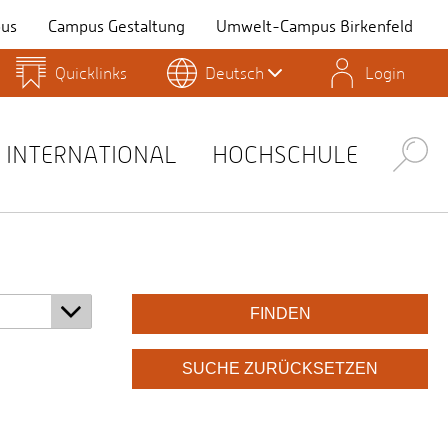
us
Campus Gestaltung
Umwelt-Campus Birkenfeld
Quicklinks
Deutsch
Login
Personensuche
Stellenangebote
Stud.IP
INTERNATIONAL
HOCHSCHULE
Search
FINDEN
SUCHE ZURÜCKSETZEN