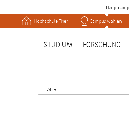
Hauptcamp
Hochschule Trier
Campus wählen
hek
Lernplattformen
Serviceeinrichtungen
s
Studienservice
STUDIUM
FORSCHUNG
t