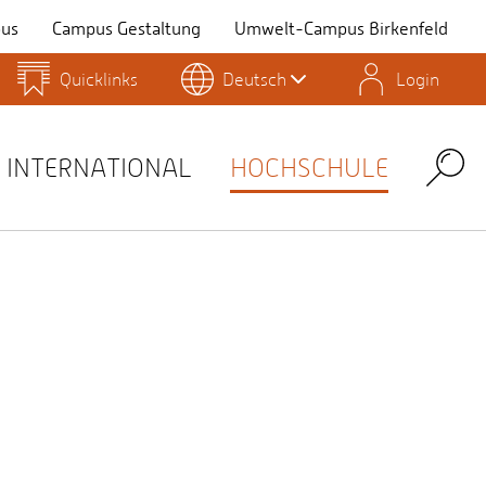
us
Campus Gestaltung
Umwelt-Campus Birkenfeld
Quicklinks
Deutsch
Login
Personensuche
Stellenangebote
Stud.IP
INTERNATIONAL
HOCHSCHULE
Search