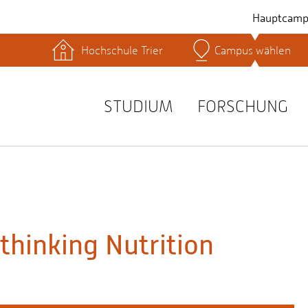
Hauptcamp
Hochschule Trier
Campus wählen
hek
Lernplattformen
Serviceeinrichtungen
s
Studienservice
STUDIUM
FORSCHUNG
t
thinking Nutrition